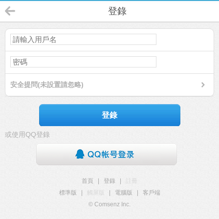
登錄
安全提問(未設置請忽略)
登錄
或使用QQ登錄
首頁
|
登錄
|
註冊
標準版
|
觸屏版
|
電腦版
|
客戶端
© Comsenz Inc.