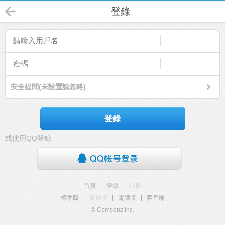
登錄
安全提問(未設置請忽略)
登錄
或使用QQ登錄
首頁
|
登錄
|
註冊
標準版
|
觸屏版
|
電腦版
|
客戶端
© Comsenz Inc.