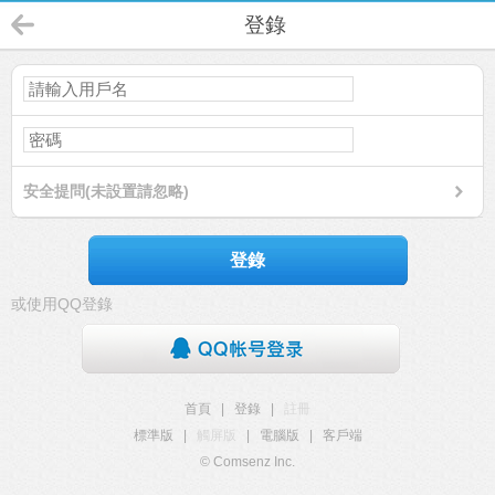
登錄
安全提問(未設置請忽略)
登錄
或使用QQ登錄
首頁
|
登錄
|
註冊
標準版
|
觸屏版
|
電腦版
|
客戶端
© Comsenz Inc.