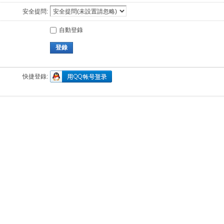
安全提問:
自動登錄
登錄
快捷登錄: