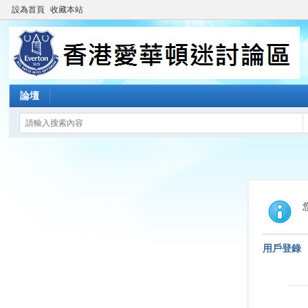
設為首頁
收藏本站
論壇
用戶登錄