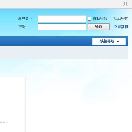
用戶名
自動登錄
找回密碼
登錄
密碼
立即註冊
快捷導航