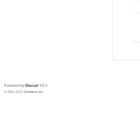
Powered by
Discuz!
X3.2
© 2001-2013
Comsenz Inc.