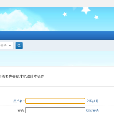
帖子
搜
索
您需要先登錄才能繼續本操作
用戶名
立即註冊
密碼:
找回密碼