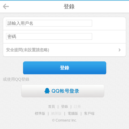
登錄
安全提問(未設置請忽略)
登錄
或使用QQ登錄
首頁
|
登錄
|
註冊
標準版
|
觸屏版
|
電腦版
|
客戶端
© Comsenz Inc.