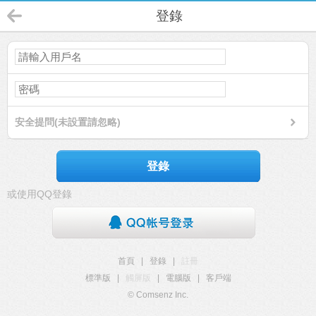
登錄
安全提問(未設置請忽略)
登錄
或使用QQ登錄
首頁
|
登錄
|
註冊
標準版
|
觸屏版
|
電腦版
|
客戶端
© Comsenz Inc.