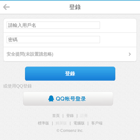
登錄
安全提問(未設置請忽略)
登錄
或使用QQ登錄
首頁
|
登錄
|
註冊
標準版
|
觸屏版
|
電腦版
|
客戶端
© Comsenz Inc.