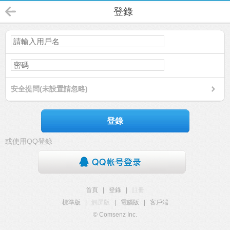
登錄
安全提問(未設置請忽略)
登錄
或使用QQ登錄
首頁
|
登錄
|
註冊
標準版
|
觸屏版
|
電腦版
|
客戶端
© Comsenz Inc.