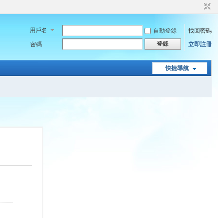
用戶名
自動登錄
找回密碼
登錄
密碼
立即註冊
快捷導航