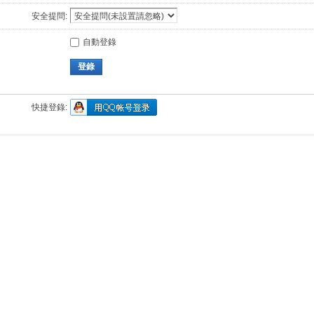
安全提問:
自動登錄
登錄
快捷登錄: