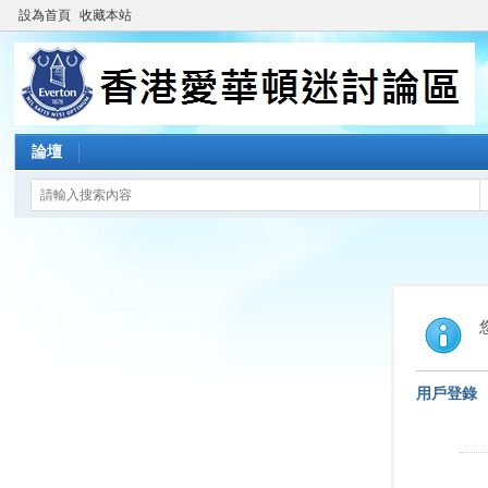
設為首頁
收藏本站
論壇
用戶登錄