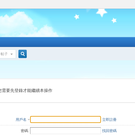
帖子
搜
索
您需要先登錄才能繼續本操作
用戶名
立即註冊
密碼:
找回密碼