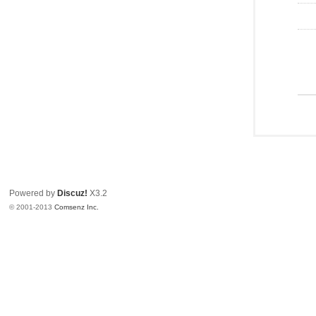
Powered by
Discuz!
X3.2
© 2001-2013
Comsenz Inc.