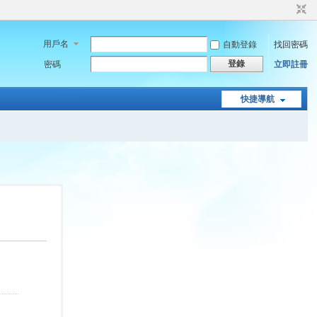
用戶名
自動登錄
找回密碼
登錄
密碼
立即註冊
快捷導航