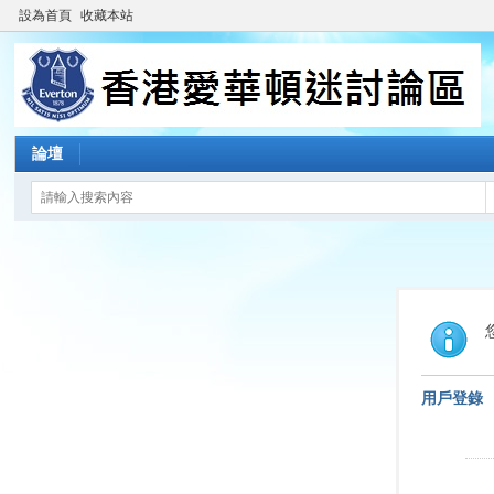
設為首頁
收藏本站
論壇
用戶登錄