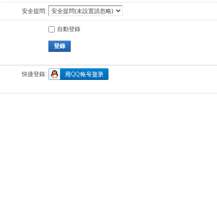
安全提問:
自動登錄
登錄
快捷登錄: