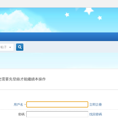
帖子
搜
索
您需要先登錄才能繼續本操作
用戶名
立即註冊
密碼:
找回密碼