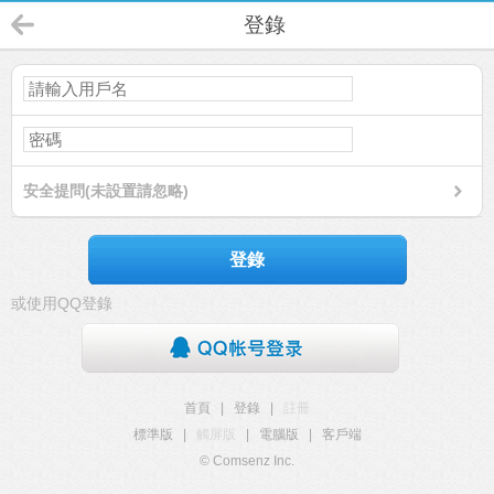
登錄
安全提問(未設置請忽略)
登錄
或使用QQ登錄
首頁
|
登錄
|
註冊
標準版
|
觸屏版
|
電腦版
|
客戶端
© Comsenz Inc.