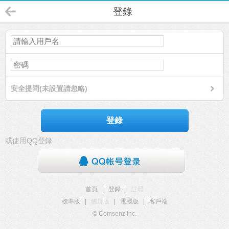
登錄
安全提問(未設置請忽略)
登錄
或使用QQ登錄
首頁
|
登錄
|
註冊
標準版
|
觸屏版
|
電腦版
|
客戶端
© Comsenz Inc.