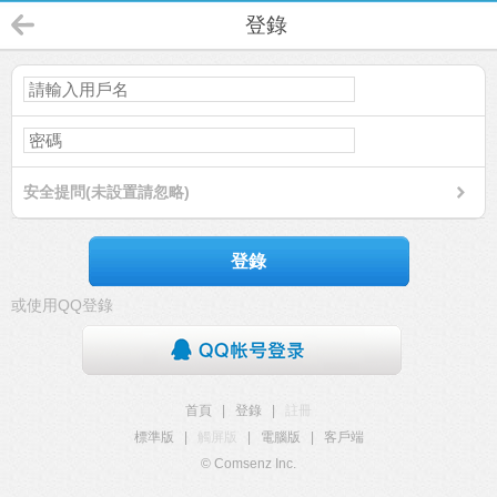
登錄
安全提問(未設置請忽略)
登錄
或使用QQ登錄
首頁
|
登錄
|
註冊
標準版
|
觸屏版
|
電腦版
|
客戶端
© Comsenz Inc.