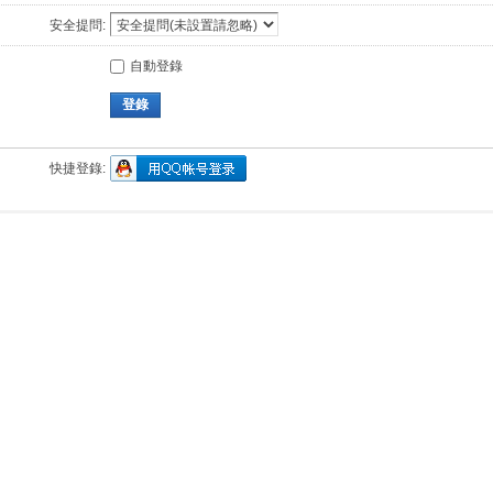
安全提問:
自動登錄
登錄
快捷登錄: