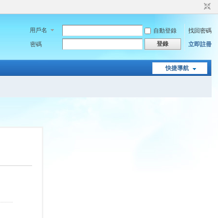
用戶名
自動登錄
找回密碼
登錄
密碼
立即註冊
快捷導航