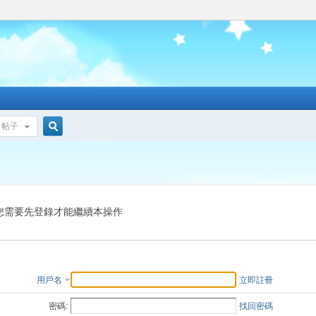
帖子
搜
索
您需要先登錄才能繼續本操作
用戶名
立即註冊
密碼:
找回密碼