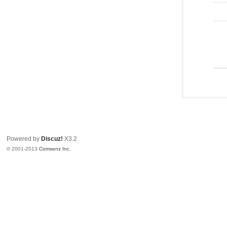
Powered by
Discuz!
X3.2
© 2001-2013
Comsenz Inc.