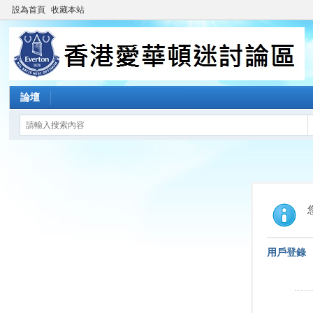
設為首頁
收藏本站
論壇
用戶登錄