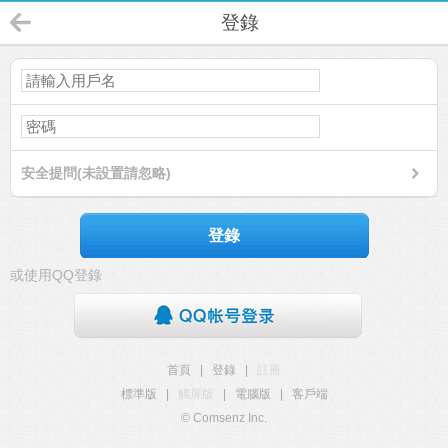
登錄
安全提問(未設置請忽略)
登錄
或使用QQ登錄
首頁
|
登錄
|
註冊
標準版
|
觸屏版
|
電腦版
|
客戶端
© Comsenz Inc.