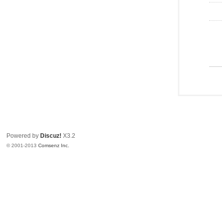
Powered by
Discuz!
X3.2
© 2001-2013
Comsenz Inc.