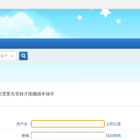
帖子
搜
索
您需要先登錄才能繼續本操作
用戶名
立即註冊
密碼:
找回密碼