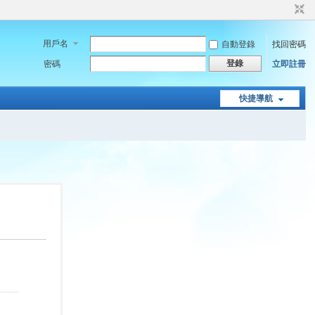
用戶名
自動登錄
找回密碼
登錄
密碼
立即註冊
快捷導航