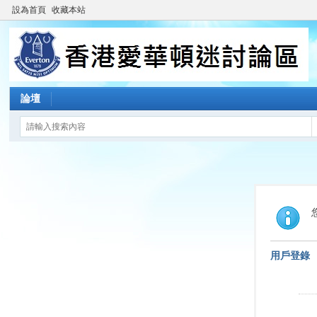
設為首頁
收藏本站
論壇
用戶登錄