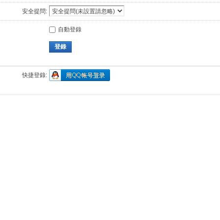
安全提問:
自動登錄
登錄
快捷登錄: