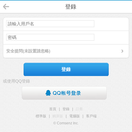
登錄
安全提問(未設置請忽略)
登錄
或使用QQ登錄
首頁
|
登錄
|
註冊
標準版
|
觸屏版
|
電腦版
|
客戶端
© Comsenz Inc.