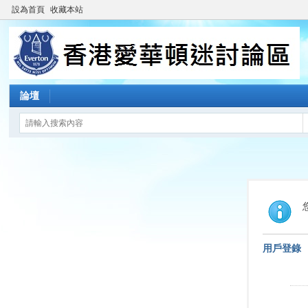
設為首頁
收藏本站
論壇
用戶登錄