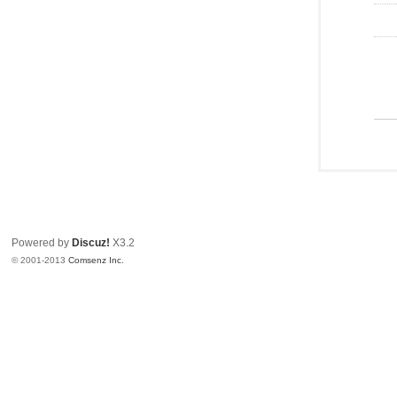
Powered by
Discuz!
X3.2
© 2001-2013
Comsenz Inc.