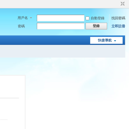
用戶名
自動登錄
找回密碼
登錄
密碼
立即註冊
快捷導航