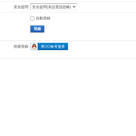
安全提問:
自動登錄
登錄
快捷登錄: