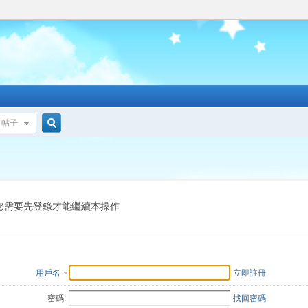
帖子
搜
索
您需要先登錄才能繼續本操作
用戶名
立即註冊
密碼:
找回密碼