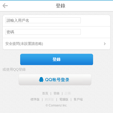
登錄
安全提問(未設置請忽略)
登錄
或使用QQ登錄
首頁
|
登錄
|
註冊
標準版
|
觸屏版
|
電腦版
|
客戶端
© Comsenz Inc.