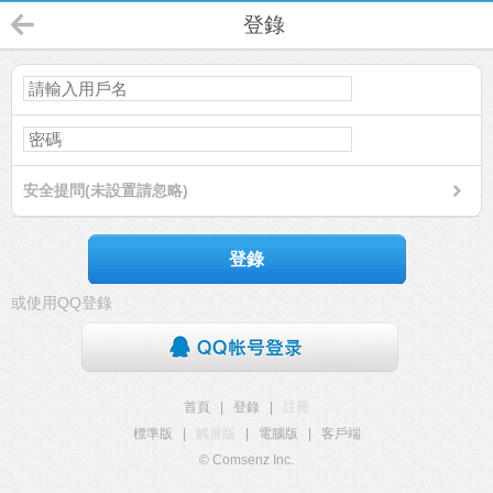
登錄
安全提問(未設置請忽略)
登錄
或使用QQ登錄
首頁
|
登錄
|
註冊
標準版
|
觸屏版
|
電腦版
|
客戶端
© Comsenz Inc.