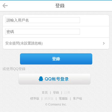
登錄
安全提問(未設置請忽略)
登錄
或使用QQ登錄
首頁
|
登錄
|
註冊
標準版
|
觸屏版
|
電腦版
|
客戶端
© Comsenz Inc.