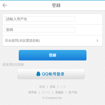
登錄
安全提問(未設置請忽略)
登錄
或使用QQ登錄
首頁
|
登錄
|
註冊
標準版
|
觸屏版
|
電腦版
|
客戶端
© Comsenz Inc.