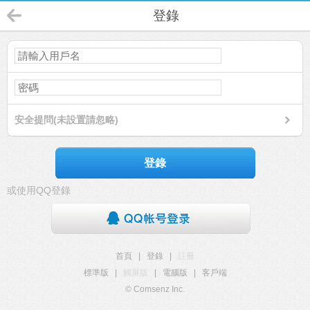
登錄
安全提問(未設置請忽略)
登錄
或使用QQ登錄
首頁
|
登錄
|
註冊
標準版
|
觸屏版
|
電腦版
|
客戶端
© Comsenz Inc.