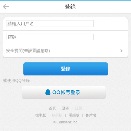
登錄
安全提問(未設置請忽略)
登錄
或使用QQ登錄
首頁
|
登錄
|
註冊
標準版
|
觸屏版
|
電腦版
|
客戶端
© Comsenz Inc.