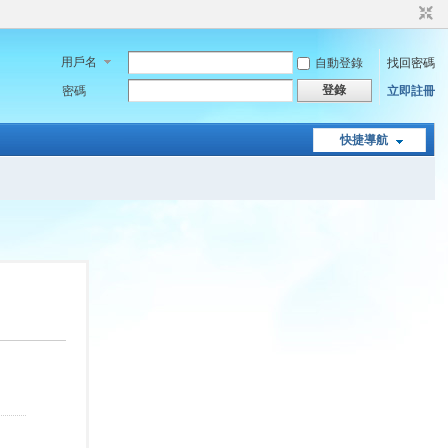
用戶名
自動登錄
找回密碼
登錄
密碼
立即註冊
快捷導航