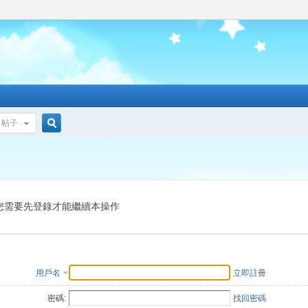
帖子
搜
索
您需要先登錄才能繼續本操作
用戶名
立即註冊
密碼:
找回密碼