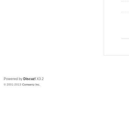
Powered by
Discuz!
X3.2
© 2001-2013
Comsenz Inc.