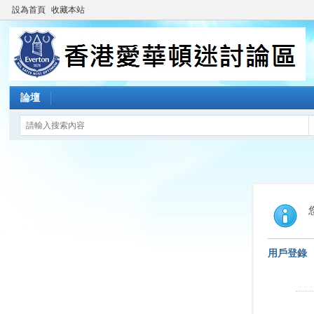
設為首頁
收藏本站
論壇
用戶登錄