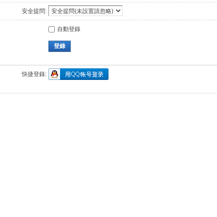
安全提問:
自動登錄
登錄
快捷登錄: