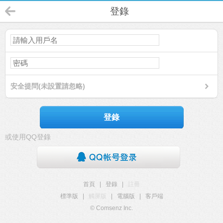
登錄
安全提問(未設置請忽略)
登錄
或使用QQ登錄
首頁
|
登錄
|
註冊
標準版
|
觸屏版
|
電腦版
|
客戶端
© Comsenz Inc.