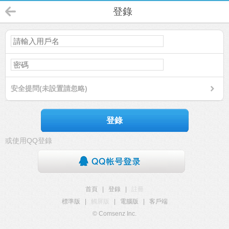
登錄
安全提問(未設置請忽略)
登錄
或使用QQ登錄
首頁
|
登錄
|
註冊
標準版
|
觸屏版
|
電腦版
|
客戶端
© Comsenz Inc.