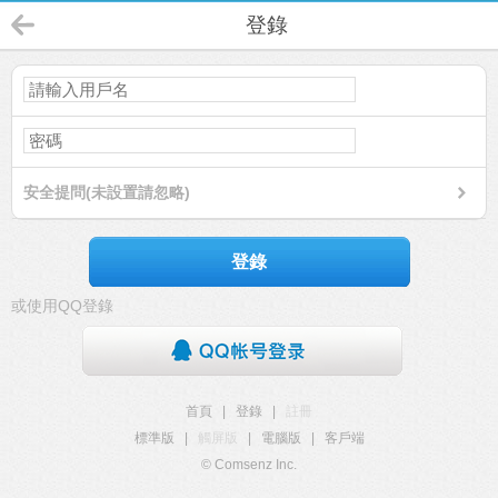
登錄
安全提問(未設置請忽略)
登錄
或使用QQ登錄
首頁
|
登錄
|
註冊
標準版
|
觸屏版
|
電腦版
|
客戶端
© Comsenz Inc.