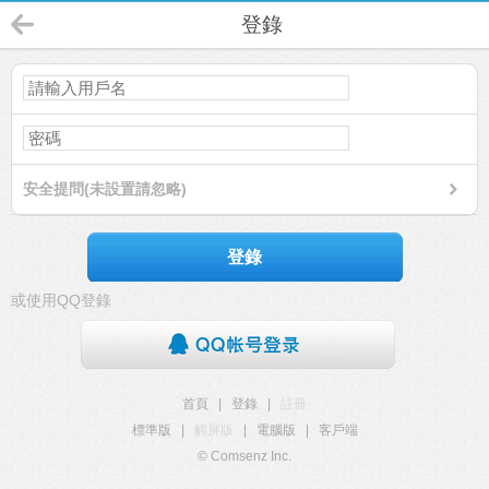
登錄
安全提問(未設置請忽略)
登錄
或使用QQ登錄
首頁
|
登錄
|
註冊
標準版
|
觸屏版
|
電腦版
|
客戶端
© Comsenz Inc.