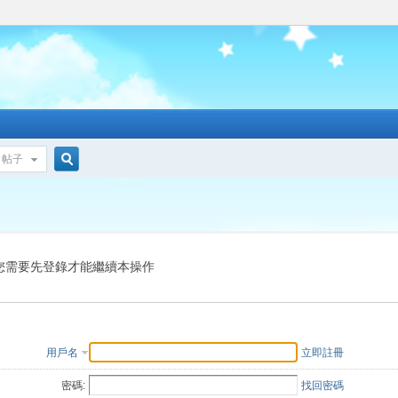
帖子
搜
索
您需要先登錄才能繼續本操作
用戶名
立即註冊
密碼:
找回密碼