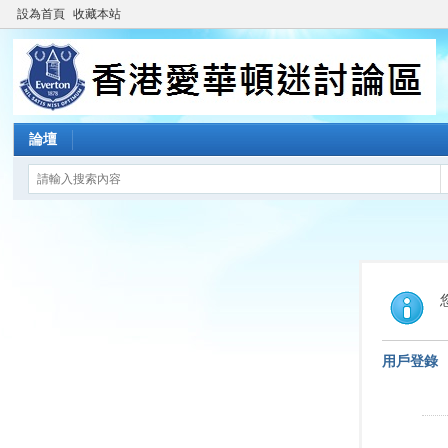
設為首頁
收藏本站
論壇
用戶登錄