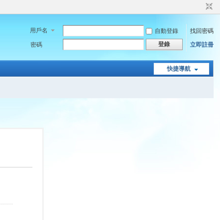
用戶名
自動登錄
找回密碼
登錄
密碼
立即註冊
快捷導航