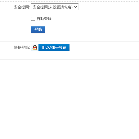
安全提問:
自動登錄
登錄
快捷登錄: