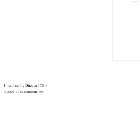
Powered by
Discuz!
X3.2
© 2001-2013
Comsenz Inc.