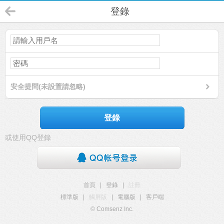
登錄
安全提問(未設置請忽略)
登錄
或使用QQ登錄
首頁
|
登錄
|
註冊
標準版
|
觸屏版
|
電腦版
|
客戶端
© Comsenz Inc.