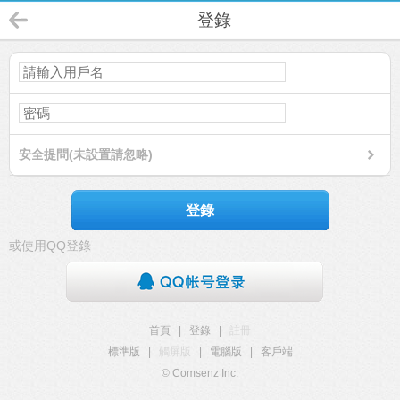
登錄
安全提問(未設置請忽略)
登錄
或使用QQ登錄
首頁
|
登錄
|
註冊
標準版
|
觸屏版
|
電腦版
|
客戶端
© Comsenz Inc.