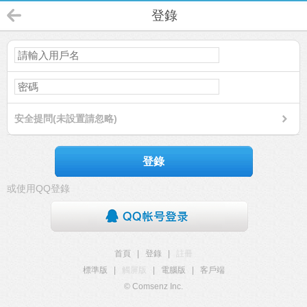
登錄
安全提問(未設置請忽略)
登錄
或使用QQ登錄
首頁
|
登錄
|
註冊
標準版
|
觸屏版
|
電腦版
|
客戶端
© Comsenz Inc.