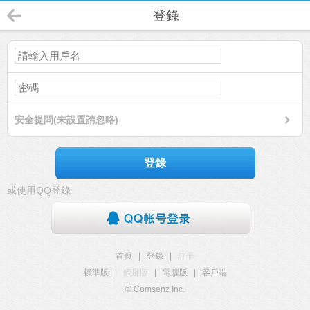
登錄
安全提問(未設置請忽略)
登錄
或使用QQ登錄
首頁
|
登錄
|
註冊
標準版
|
觸屏版
|
電腦版
|
客戶端
© Comsenz Inc.