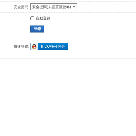
安全提問:
自動登錄
登錄
快捷登錄: