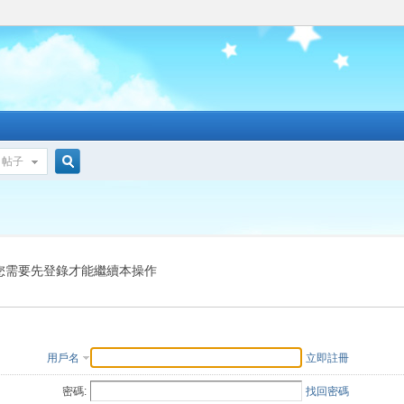
帖子
搜
索
您需要先登錄才能繼續本操作
用戶名
立即註冊
密碼:
找回密碼