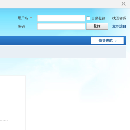
用戶名
自動登錄
找回密碼
登錄
密碼
立即註冊
快捷導航