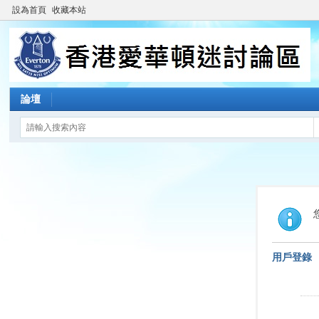
設為首頁
收藏本站
論壇
用戶登錄