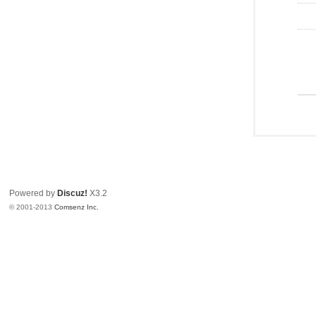
Powered by
Discuz!
X3.2
© 2001-2013
Comsenz Inc.