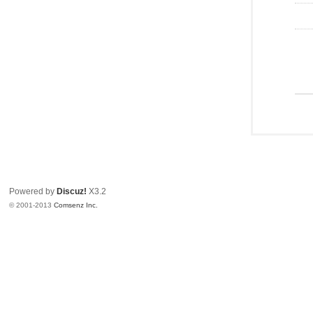
Powered by
Discuz!
X3.2
© 2001-2013
Comsenz Inc.