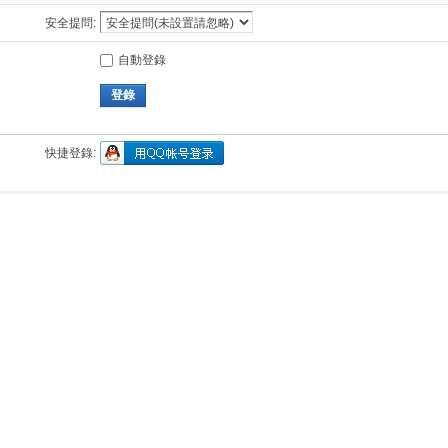
安全提問:
自動登錄
登錄
快捷登錄: