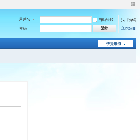
用戶名
自動登錄
找回密碼
登錄
密碼
立即註冊
快捷導航