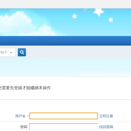
帖子
搜
索
您需要先登錄才能繼續本操作
用戶名
立即註冊
密碼:
找回密碼