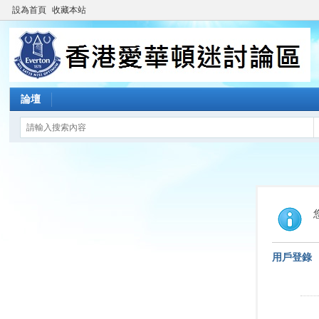
設為首頁
收藏本站
論壇
用戶登錄