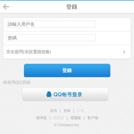
登錄
安全提問(未設置請忽略)
登錄
或使用QQ登錄
首頁
|
登錄
|
註冊
標準版
|
觸屏版
|
電腦版
|
客戶端
© Comsenz Inc.