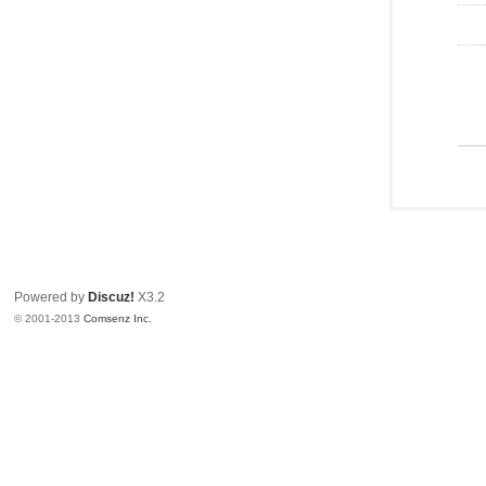
Powered by
Discuz!
X3.2
© 2001-2013
Comsenz Inc.