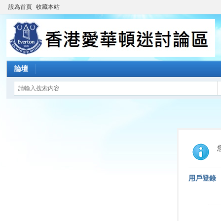
設為首頁
收藏本站
論壇
用戶登錄