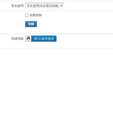
安全提問:
自動登錄
登錄
快捷登錄: