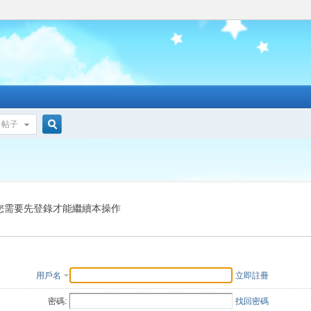
帖子
搜
索
您需要先登錄才能繼續本操作
用戶名
立即註冊
密碼:
找回密碼