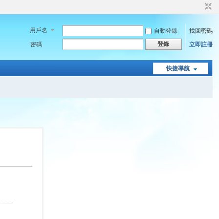
用戶名
自動登錄
找回密碼
登錄
密碼
立即註冊
快捷導航