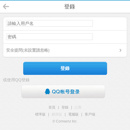
登錄
安全提問(未設置請忽略)
登錄
或使用QQ登錄
首頁
|
登錄
|
註冊
標準版
|
觸屏版
|
電腦版
|
客戶端
© Comsenz Inc.