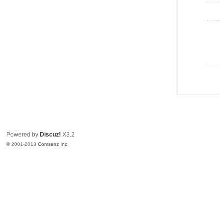
Powered by
Discuz!
X3.2
© 2001-2013
Comsenz Inc.