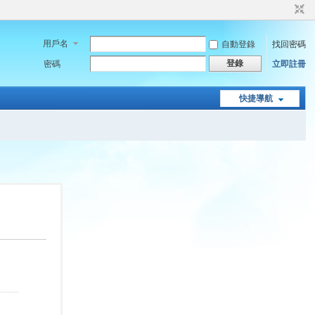
用戶名
自動登錄
找回密碼
登錄
密碼
立即註冊
快捷導航