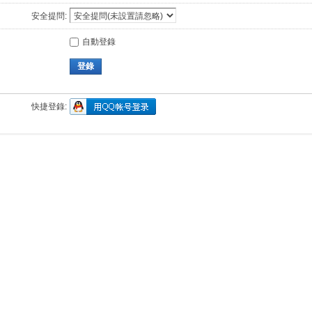
安全提問:
自動登錄
登錄
快捷登錄: