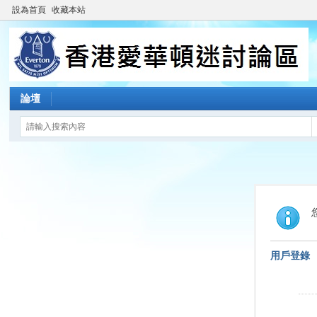
設為首頁
收藏本站
論壇
用戶登錄