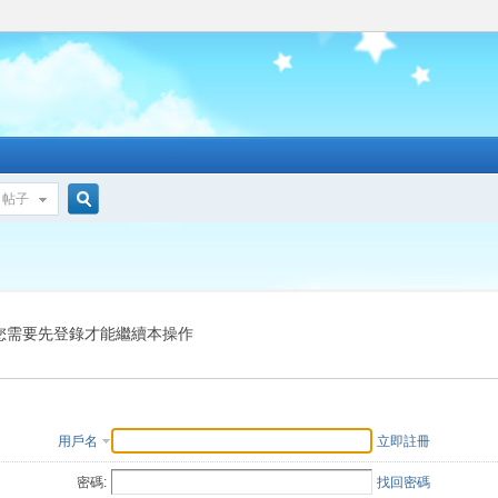
帖子
搜
索
您需要先登錄才能繼續本操作
用戶名
立即註冊
密碼:
找回密碼