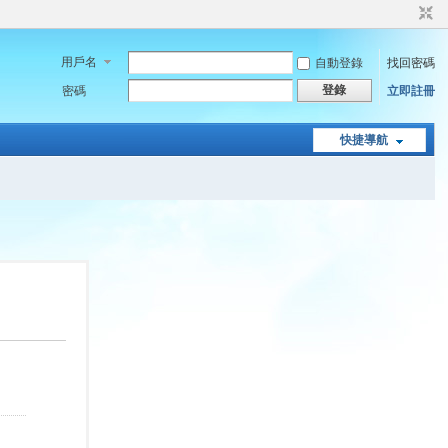
用戶名
自動登錄
找回密碼
登錄
密碼
立即註冊
快捷導航