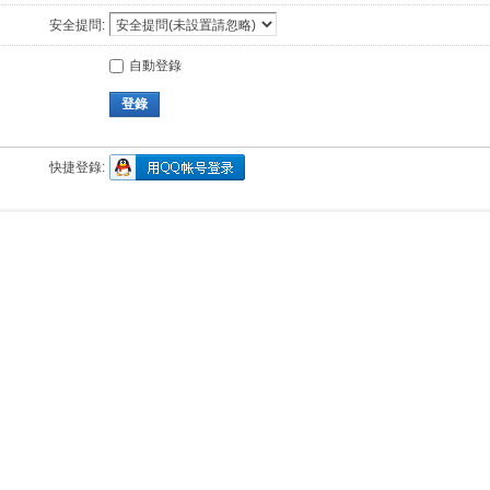
安全提問:
自動登錄
登錄
快捷登錄: