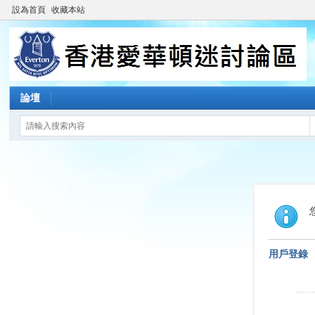
設為首頁
收藏本站
論壇
用戶登錄