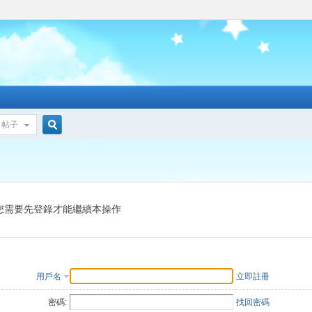
帖子
搜
索
您需要先登錄才能繼續本操作
用戶名
立即註冊
密碼:
找回密碼