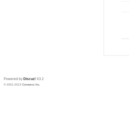
Powered by
Discuz!
X3.2
© 2001-2013
Comsenz Inc.