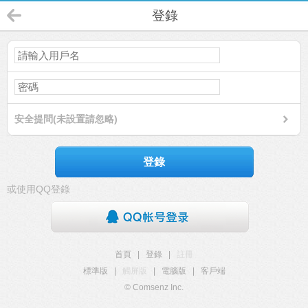
登錄
安全提問(未設置請忽略)
登錄
或使用QQ登錄
首頁
|
登錄
|
註冊
標準版
|
觸屏版
|
電腦版
|
客戶端
© Comsenz Inc.