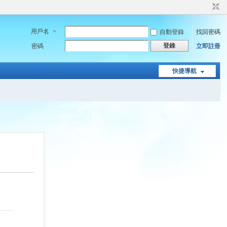
用戶名
自動登錄
找回密碼
登錄
密碼
立即註冊
快捷導航