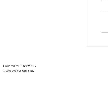
Powered by
Discuz!
X3.2
© 2001-2013
Comsenz Inc.