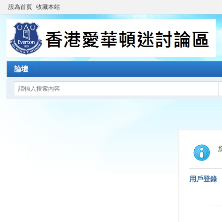
設為首頁
收藏本站
論壇
用戶登錄