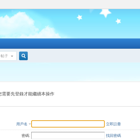
帖子
搜
索
您需要先登錄才能繼續本操作
用戶名
立即註冊
密碼:
找回密碼