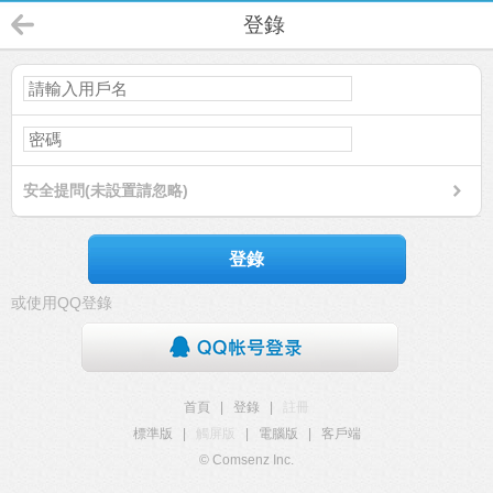
登錄
安全提問(未設置請忽略)
登錄
或使用QQ登錄
首頁
|
登錄
|
註冊
標準版
|
觸屏版
|
電腦版
|
客戶端
© Comsenz Inc.