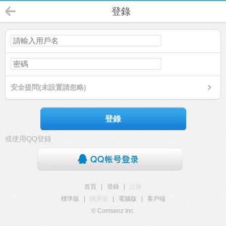
登錄
安全提問(未設置請忽略)
登錄
或使用QQ登錄
首頁
|
登錄
|
註冊
標準版
|
觸屏版
|
電腦版
|
客戶端
© Comsenz Inc.