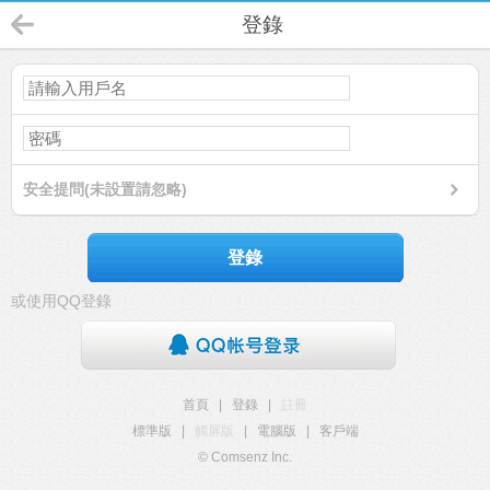
登錄
安全提問(未設置請忽略)
登錄
或使用QQ登錄
首頁
|
登錄
|
註冊
標準版
|
觸屏版
|
電腦版
|
客戶端
© Comsenz Inc.