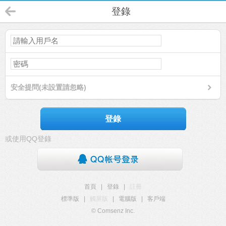
登錄
安全提問(未設置請忽略)
登錄
或使用QQ登錄
首頁
|
登錄
|
註冊
標準版
|
觸屏版
|
電腦版
|
客戶端
© Comsenz Inc.