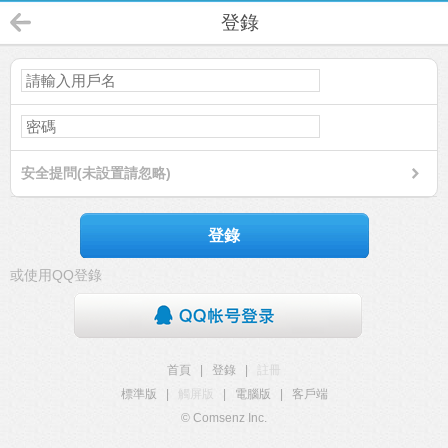
登錄
安全提問(未設置請忽略)
登錄
或使用QQ登錄
首頁
|
登錄
|
註冊
標準版
|
觸屏版
|
電腦版
|
客戶端
© Comsenz Inc.