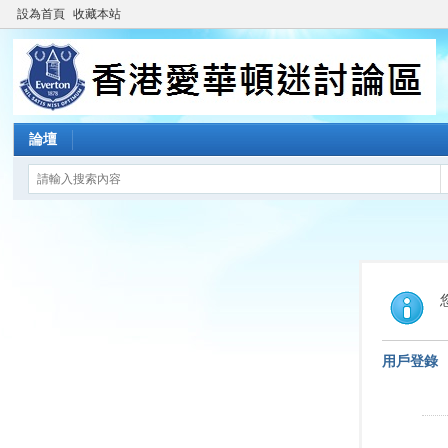
設為首頁
收藏本站
論壇
用戶登錄