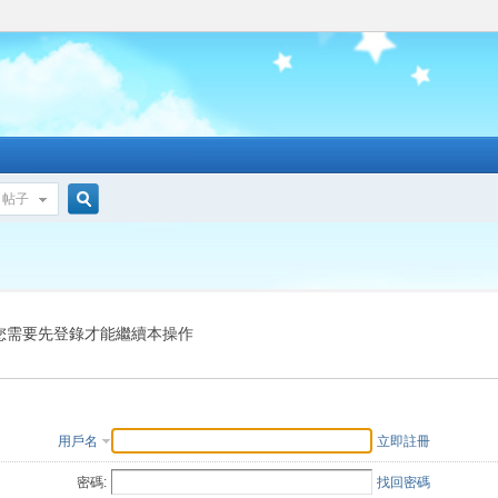
帖子
搜
索
您需要先登錄才能繼續本操作
用戶名
立即註冊
密碼:
找回密碼