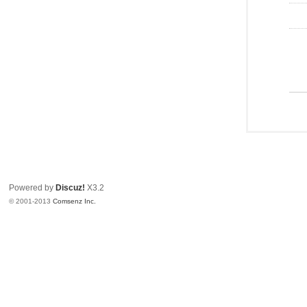
Powered by
Discuz!
X3.2
© 2001-2013
Comsenz Inc.