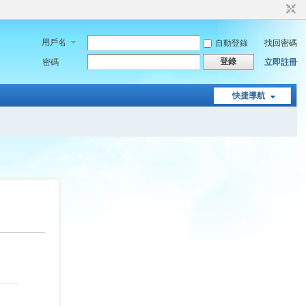
用戶名
自動登錄
找回密碼
登錄
密碼
立即註冊
快捷導航