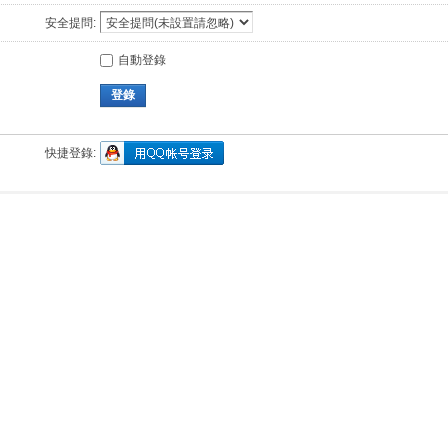
安全提問:
自動登錄
登錄
快捷登錄: