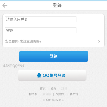
登錄
安全提問(未設置請忽略)
登錄
或使用QQ登錄
首頁
|
登錄
|
註冊
標準版
|
觸屏版
|
電腦版
|
客戶端
© Comsenz Inc.